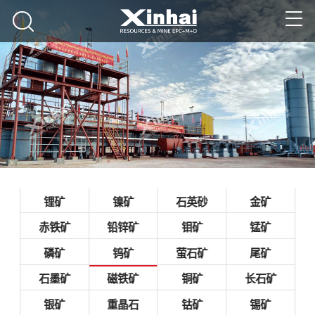
锂矿
镍矿
石英砂
金矿
赤铁矿
铅锌矿
钼矿
锰矿
磷矿
钨矿
萤石矿
尾矿
石墨矿
磁铁矿
铜矿
长石矿
银矿
重晶石
钴矿
锡矿