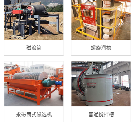
磁滚筒
螺旋溜槽
永磁筒式磁选机
普通搅拌槽