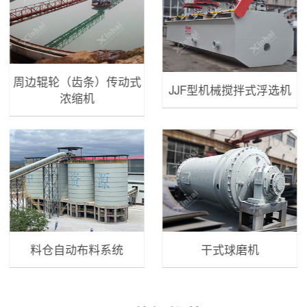
周边辊轮（齿条）传动式
JJF型机械搅拌式浮选机
浓缩机
料仓自动布料系统
干式球磨机