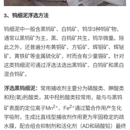
3、钨细泥浮选方法
钨细泥中一般含黑钨矿、白钨矿、钨华3种钨矿物，
通常以黑钨矿为主，黑、白钨矿共生，钨华微量。除
此之外，还普遍分布黄铜矿、方铅矿、辉钼矿、辉铋
矿、黄铁矿等金属硫化矿，时而含有少量锡矿。针对
这类钨细泥可通过浮选法选出黑钨矿、白钨矿和黑白
混合钨矿。
浮选黑钨细泥：
常用捕收剂主要分为磷酸类、胂酸类
和羟(氧)肟酸类，其中羟肟酸类较常用，能与与黑钨
2+
2+
矿表面的定位离子Mn
、Fe
通过螯合作用产生化
学吸附，生成比直线型捕收剂作用更为牢固稳定的疏
水膜，配合组合抑制剂和活化剂（AD和硝酸铅）最终