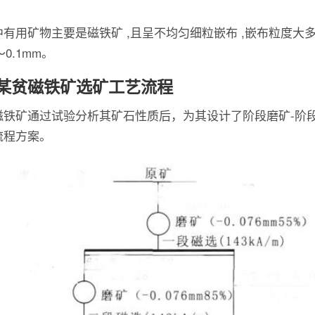
中有用矿物主要是磁铁矿 ,且呈不均匀细粒嵌布 ,嵌布粒度大
1～0.1mm。
某贫磁铁矿选矿工艺流程
磁铁矿通过试验分析其矿石性质后，为其设计了阶段磨矿-阶
流程方案。