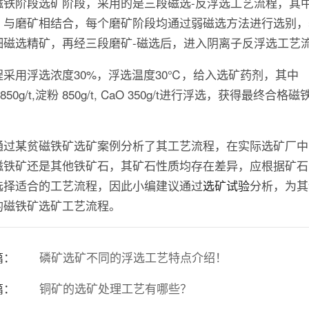
磁铁阶段选矿阶段，采用的是三段磁选-反浮选工艺流程，其
，与磨矿相结合，每个磨矿阶段均通过弱磁选方法进行选别，
细磁选精矿，再经三段磨矿-磁选后，进入阴离子反浮选工艺
程采用浮选浓度30%，浮选温度30℃，给入选矿药剂，其中
850g/t,淀粉 850g/t, CaO 350g/t进行浮选，获得最终合格磁
通过某贫磁铁矿选矿案例分析了其工艺流程，在实际选矿厂中
磁铁矿还是其他铁矿石，其矿石性质均存在差异，应根据矿石
选择适合的工艺流程，因此小编建议通过
选矿试验
分析，为其
的磁铁矿选矿工艺流程。
篇：
磷矿选矿不同的浮选工艺特点介绍！
篇：
铜矿的选矿处理工艺有哪些？