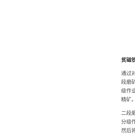
贫磁
通过
段磨
级作业
精矿
二段
分级作
然后