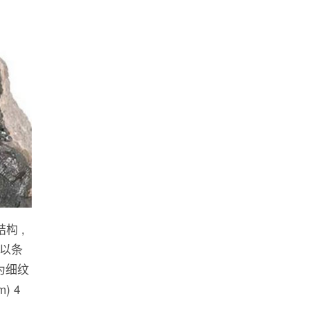
构 ,
以条
为细纹
) 4