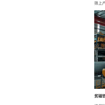
筛上产
贫磁