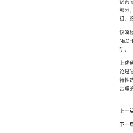
该贫
部分
粗、
该流
NaOH
矿。
上述
论是
特性
合理
上一
下一