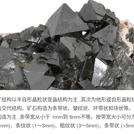
矿结构以半自形晶粒状变晶结构为主 ,其次为他形或自形晶粒结
有交代结构。矿石构造为条带状、皱纹状、环带状和块状等。
造为主 ,条带宽从小于 1mm到 6mm不等。按带宽大小可分
<1mm)、条纹状 (1～3mm)、粗纹状 (3～5mm)、条带状 (>5mm