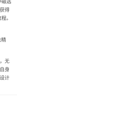
中磁选
获得
流程。
铁精
，无
自身
设计