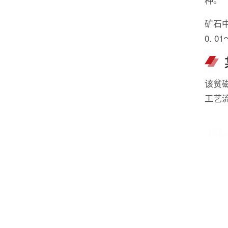
矿石
0. 0
该贫
工艺