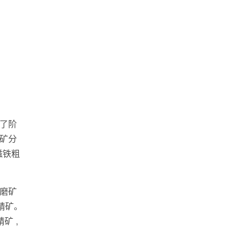
了阶
矿分
磁铁粗
磨矿
选精矿。
矿 ,