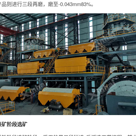
品则进行三段再磨，磨至-0.043mm83%。
铁矿阶段选矿