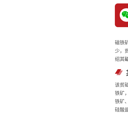
磁铁
少，
绍其
该贫
铁矿
铁矿
硅酸