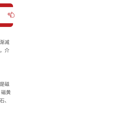
渐减
，介
是磁
、磁黄
石、