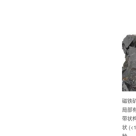
磁铁
局部
带状构
状 (
种。