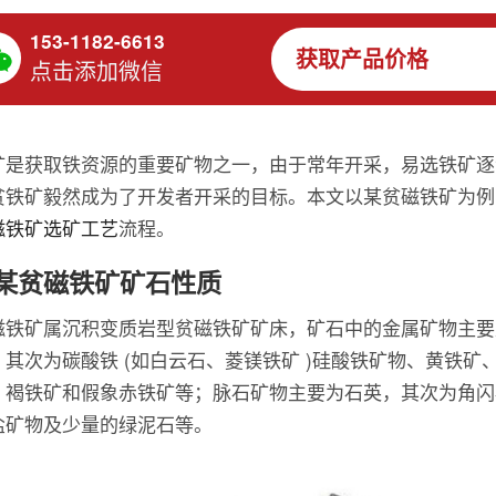
153-1182-6613
获取产品价格
点击添加微信
矿是获取铁资源的重要矿物之一，由于常年开采，易选铁矿逐
贫铁矿毅然成为了开发者开采的目标。本文以某贫磁铁矿为例
磁铁矿选矿工艺
流程。
某贫磁铁矿矿石性质
磁铁矿属沉积变质岩型贫磁铁矿矿床，矿石中的金属矿物主要
，其次为碳酸铁 (如白云石、菱镁铁矿 )硅酸铁矿物、黄铁矿
、褐铁矿和假象赤铁矿等；脉石矿物主要为石英，其次为角闪
盐矿物及少量的绿泥石等。