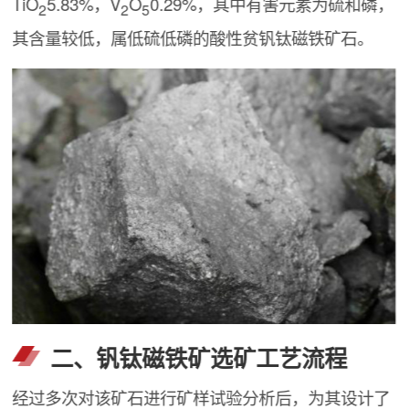
TiO
5.83%，V
O
0.29%，其中有害元素为硫和磷，
2
2
5
其含量较低，属低硫低磷的酸性贫钒钛磁铁矿石。
二、钒钛磁铁矿选矿工艺流程
经过多次对该矿石进行矿样试验分析后，为其设计了