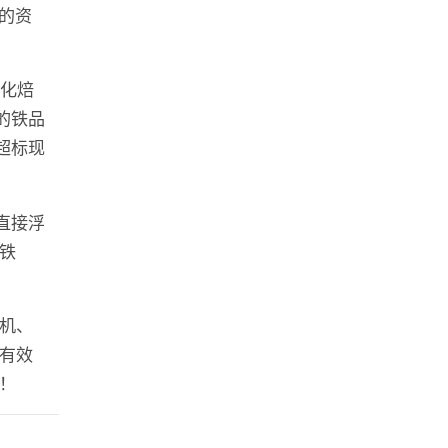
的资
磁化焙
的铁品
超标现
直接浮
铁
机、
有效
！