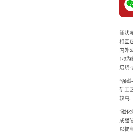
鲕状
相互
内外
1/9
焙烧-
“强
矿工艺
较高
“磁
成强
以提