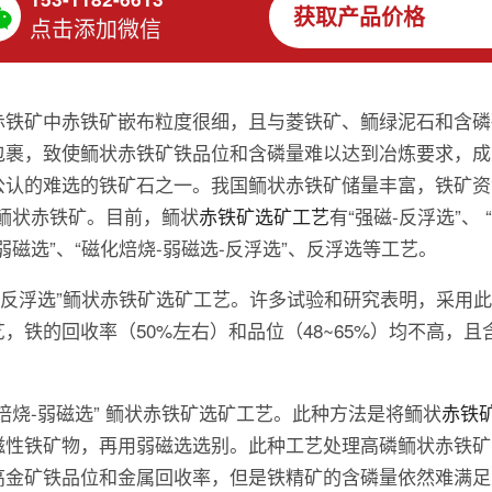
获取产品价格
点击添加微信
赤铁矿中赤铁矿嵌布粒度很细，且与菱铁矿、鲕绿泥石和含磷
包裹，致使鲕状赤铁矿铁品位和含磷量难以达到冶炼要求，成
公认的难选的铁矿石之一。我国鲕状赤铁矿储量丰富，铁矿资
为鲕状赤铁矿。目前，鲕状
赤铁矿选矿工艺
有“强磁-反浮选”、 
弱磁选”、“磁化焙烧-弱磁选-反浮选”、反浮选等工艺。
磁-反浮选”鲕状赤铁矿选矿工艺。许多试验和研究表明，采用
，铁的回收率（50%左右）和品位（48~65%）均不高，且
。
化焙烧-弱磁选” 鲕状赤铁矿选矿工艺。此种方法是将鲕状
赤铁
磁性铁矿物，再用弱磁选选别。此种工艺处理高磷鲕状赤铁矿
高金矿铁品位和金属回收率，但是铁精矿的含磷量依然难满足