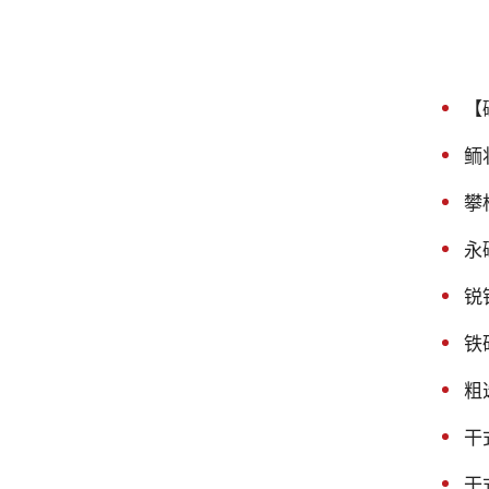
【
鲕
攀
永
锐
铁
粗
干
干