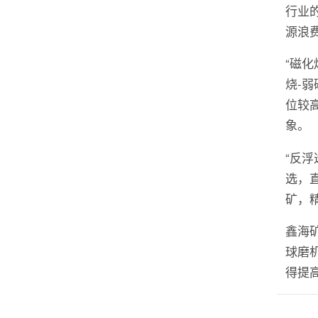
行业
源浪
“磁化
烧-
位较
象。
“反
选，
矿，
鑫海
球磨
得提