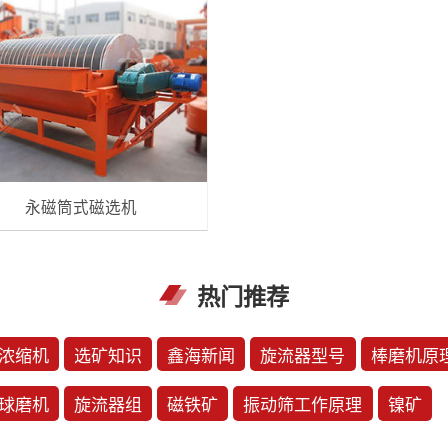
永磁筒式磁选机
热门推荐
浓缩机
选矿知识
鑫海新闻
旋流器型号
棒磨机原
球磨机
旋流器组
磁铁矿
振动筛工作原理
镍矿