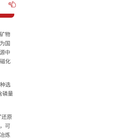
矿物
为国
源中
“磁化
此种选
含磷量
矿
还原
，可
冶炼