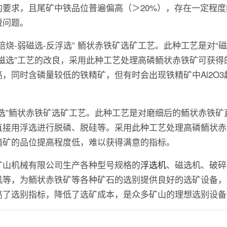
的要求，且尾矿中铁品位普遍偏高（＞20%），存在一定程度
费问题。
焙烧-弱磁选-反浮选” 鲕状赤铁矿选矿工艺。此种工艺是对“
弱磁选”工艺的改良，采用此种工艺处理高磷鲕状赤铁矿可获得
高，同时含磷量较低的铁精矿，但有时会出现铁精矿中Al2O3
浮选”鲕状赤铁矿选矿工艺。此种工艺是对磨细后的鲕状赤铁矿
直接用浮选进行脱磷、脱硅等。采用此种工艺处理高磷鲕状赤
精矿的品位提高程度低，难以获得满意的指标。
矿山机械有限公司生产各种型号规格的
浮选机
、磁选机、破碎
机等，为鲕状赤铁矿等各种矿石的选别提供良好的选矿设备，
高了选别指标，降低了选矿成本，是众多矿山的理想选别设备