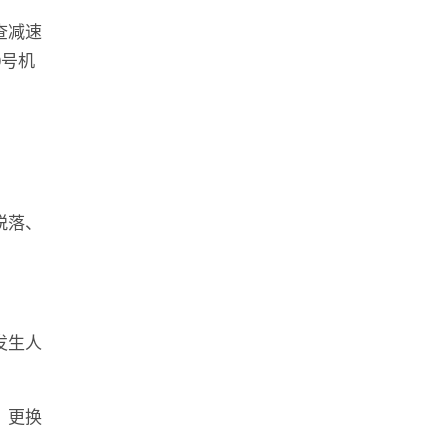
查减速
0号机
脱落、
。
发生人
，更换