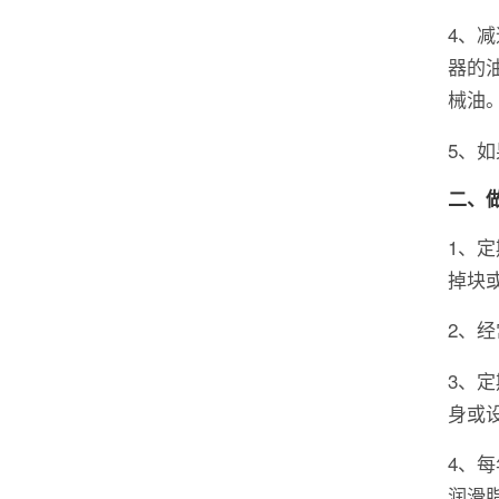
4、
器的
械油
5、
二、
1、
掉块
2、
3、
身或
4、
润滑