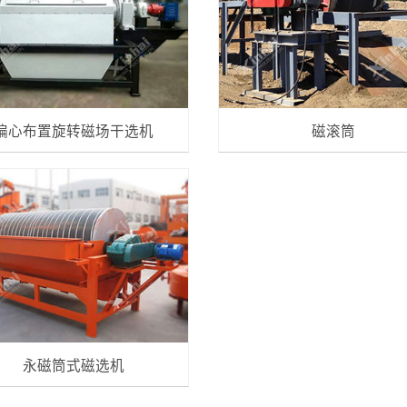
偏心布置旋转磁场干选机
磁滚筒
永磁筒式磁选机