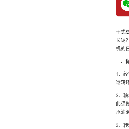
干式
长呢
机的
一、
1、
运转
2、
此须
承油
3、