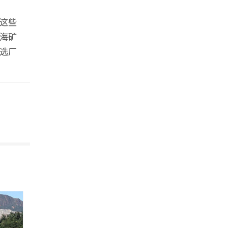
这些
海矿
选厂