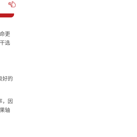
命更
干选
良好的
率，因
果轴