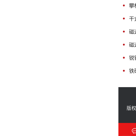
攀
干
磁
磁
锐
铁
版权