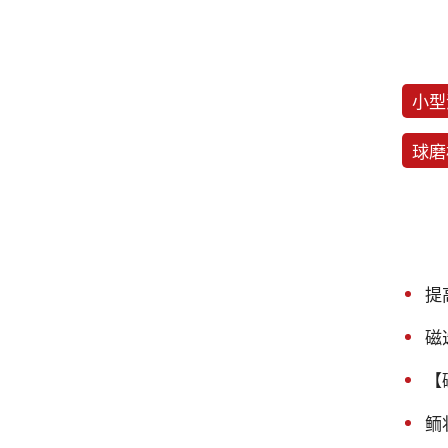
小型
球磨
提
磁
【
鲕