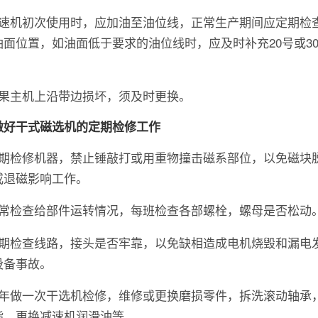
减速机初次使用时，应加油至油位线，正常生产期间应定期检
油面位置，如油面低于要求的油位线时，应及时补充20号或3
。
如果主机上沿带边损坏，须及时更换。
做好干式磁选机的定期检修工作
定期检修机器，禁止锤敲打或用重物撞击磁系部位，以免磁块
或退磁影响工作。
经常检查给部件运转情况，每班检查各部螺栓，螺母是否松动
定期检查线路，接头是否牢靠，以免缺相造成电机烧毁和漏电
设备事故。
每年做一次干选机检修，维修或更换磨损零件，拆洗滚动轴承
脂，更换减速机润滑油等。