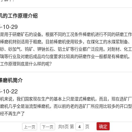
机的工作原理介绍
-10-29
是用于研磨矿石的设备。根据不同的工况条件棒磨机进行不同的研磨工作
棒磨机特别适用于粗磨。目前棒磨机使用较多，在煤化工的水煤浆制备、
砂、砂加气、钨矿、钾钠长石、铝土矿等行业都广泛应用。对耐材、化工
璃等行业及对磨后成品均匀度要求比较高的研磨作业一般都是有棒磨机。
工作原理到底是什么样的呢？
棒磨机简介
-10-22
机来说，我们国家现在生产的基本上只是
湿式棒磨机
，而且，现在选矿厂
磨机几乎全是溢流型棒磨机，而以前的老的选矿厂所应用比较多的开口型
经不再生产了
共
5
页
第
页
确定
上一页
下一页