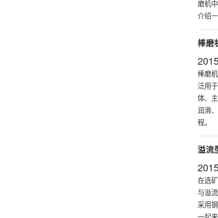
磨机中
介绍一
棒磨
2015
棒磨机
泛用于
体、主
润滑、
程。
溢流
2015
在选矿
与溢流
采用钢
一起来