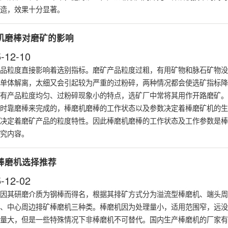
造，效果十分显著。
机磨棒对磨矿的影响
-12-10
品粒度直接影响着选别指标。磨矿产品粒度过粗，有用矿物和脉石矿物没
单体解离，太细又会引起较为严重的过粉碎，两种情况都会使选矿指标降
有产品粒度均匀、过粉碎现象小的特点，选矿厂中常将其用作开路磨矿。
时靠磨棒来完成的，棒磨机磨棒的工作状态以及参数决定着棒磨矿机的生
决定着磨矿产品的粒度特性。因此棒磨机磨棒的工作状态及工作参数是棒
究内容。
棒磨机选择推荐
-12-02
因其研磨介质为钢棒而得名，根据其排矿方式分为溢流型棒磨机、端头周
、中心周边排矿棒磨机三种类。棒磨机因为处理量小，适用范围窄，远没
量大，但是一些特殊情况下非棒磨机不可替代。国内生产棒磨机的厂家有