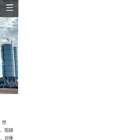
。然
、阻碍
，对棒