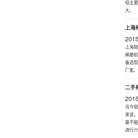
但主要
大。
上海
2015
上海简
棒磨机
备选型
厂家​。
二手
2015
当今很
来说，
量不能
进行介