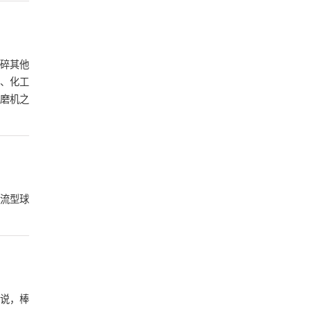
碎其他
、化工
磨机之
流型球
说，棒