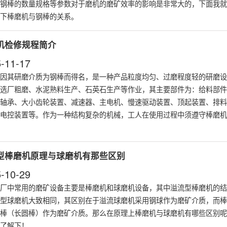
钢棒的数量规格等参数对于磨机的磨矿效率的影响是非常大的，下面我就
下棒磨机与钢棒的关系。
机检修规程简介
-11-17
因其研磨介质为钢棒而得名，是一种产品粒度均匀、过磨程度轻的研磨设
选厂粗磨、水泥熟料生产、石英石生产等作业，其主要部件为：给料部件
轴承、大小齿轮装置、减速器、主电机、慢速驱动装置、顶起装置、排料
电控装置等。作为一种结构复杂的机械，工人在使用过程中须遵守棒磨机
型棒磨机原理与球磨机有那些区别
-10-29
厂中常用的磨矿设备主要是棒磨机和球磨机设备，其中溢流型棒磨机的结
型球磨机大致相同，其区别在于溢流球磨机采用钢球作为磨矿介质，而棒
棒（长圆棒）作为磨矿介质。那么在原理上棒磨机与球磨机有哪些区别呢
了解下！