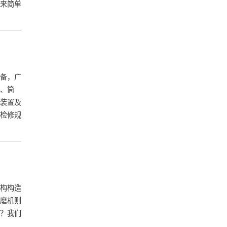
来简单
备，广
、筒
装置及
检修规
构构造
磨机则
？我们