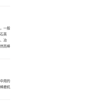
，一般
石英
、冶
然而棒
中用的
棒磨机