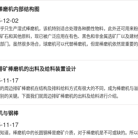
棒磨机内部结构图
-12-02
乎只生产
湿式棒磨机
，该机特别适合处理各种脆性物料，此外还可用来粉
矿石和其他原料，现已被广泛应用在有色、黑色和非金属选矿厂以及建材
部门。虽然很多场合，球磨机可以代替棒磨机，但是棒磨机依然是重要的
排矿棒磨机的出料及给料装置设计
-11-17
的周边排矿棒磨机在结构及排料给料方式有很大的不同，成为棒磨机与溢
别的关键。下面我们就周边排矿棒磨机的出料及给料进行介绍。
机与钢棒
-11-17
知道，棒磨机中的长圆钢棒是磨矿介质，对于棒磨机是不可或缺的。所以