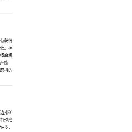
有获得
低。棒
棒磨机
产能
磨机的
边排矿
有球磨
许多，