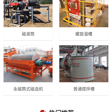
磁滚筒
螺旋溜槽
永磁筒式磁选机
普通搅拌槽