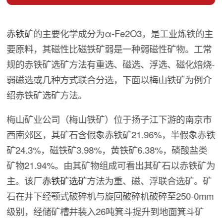
赤铁矿
的主要化学成分为α-Fe2O3，是工业炼铁的主
要原料，其磁性比磁铁矿弱是一种弱磁性矿物。工常
规的赤铁矿选矿方法有重选、磁选、浮选、磁化焙烧-
弱磁选或几种方式联合分选，下面以梅山铁矿为例介
绍赤铁矿选矿方法。
梅山矿业公司（梅山铁矿）位于扬子江下游的南京市
西南郊区，其矿石含假象赤铁矿21.96%，半假象赤铁
矿24.3%，磁铁矿3.98%，黄铁矿6.38%，磷酸盐类
矿物21.94%。由其矿物组成可看出其矿石以赤铁矿为
主。该厂
赤铁矿选矿
方法为重、磁、浮联合选矿。矿
石在井下经颚式破碎机与旋回破碎机破碎至250-0mm
级别，经储矿槽井装入26吨箕斗提升到地面箕斗矿