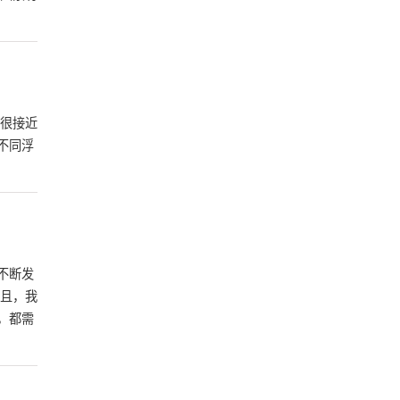
很接近
不同浮
不断发
且，我
，都需