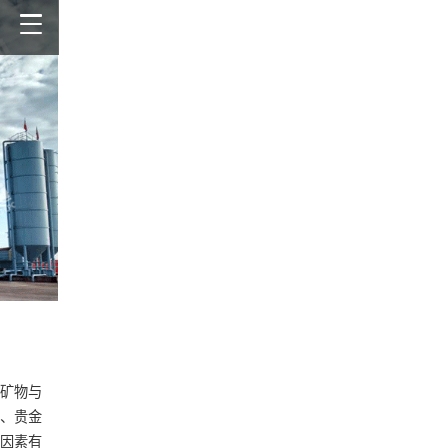
矿物与
、贵金
因素有