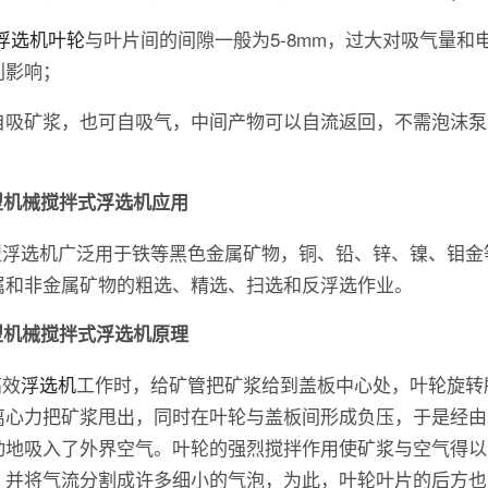
浮选机叶轮
与叶片间的间隙一般为5-8mm，过大对吸气量和
利影响；
自吸矿浆，也可自吸气，中间产物可以自流返回，不需泡沫泵
。
型机械搅拌式浮选机应用
K型浮选机广泛用于铁等黑色金属矿物，铜、铅、锌、镍、钼金
属和非金属矿物的粗选、精选、扫选和反浮选作业。
型机械搅拌式浮选机原理
高效
浮选机
工作时，给矿管把矿浆给到盖板中心处，叶轮旋转
离心力把矿浆甩出，同时在叶轮与盖板间形成负压，于是经由
动地吸入了外界空气。叶轮的强烈搅拌作用使矿浆与空气得以
，并将气流分割成许多细小的气泡，为此，叶轮叶片的后方也