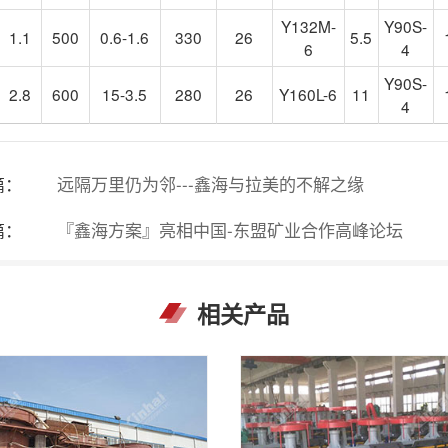
Y132M-
Y90S-
1.1
500
0.6-1.6
330
26
5.5
6
4
Y90S-
2.8
600
15-3.5
280
26
Y160L-6
11
4
篇：
远隔万里仍为邻---鑫海与拉美的不解之缘
篇：
『鑫海方案』亮相中国-东盟矿业合作高峰论坛
相关产品