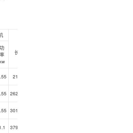
机
槽体尺寸
功
长×宽×高mm
率
kw
.55
2100×865×900
.55
2625×1130×1290
.55
3012×1350×1327
1.1
3798×1464×1530