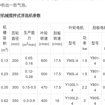
中析出一些气泡。
型机械搅拌式浮选机参数
机
叶轮电机
刮板电
槽
生产能
页轮
叶轮
刮板
功
容
力
直径
转速
转速
型号
率
型号
积
(mm)
3
(r/min)
(r/min)
(m
/min)
kw
3
(m
)
0.05-
Y801-
0.13
200
600
17.5
Y90L-4
1.5
0
0.16
4
0.12-
Y801-
0.23
250
500
17.5
Y90L-4
1.5
0
0.28
4
Y100L1-
Y801-
0.35
300
0.15-0.5
470
17.5
2.2
0
4
4
Y100L2-
Y90S-
0.62
350
0.3-0.9
400
16
3
4
4