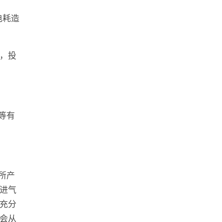
电耗造
，投
等有
所产
进气
充分
会从