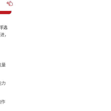
浮选
改进，
气量
能力
向作