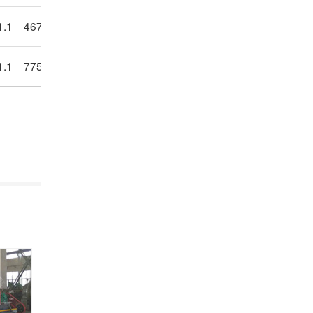
1.1
4679×1820×1942
1.1
7750×1600×1100