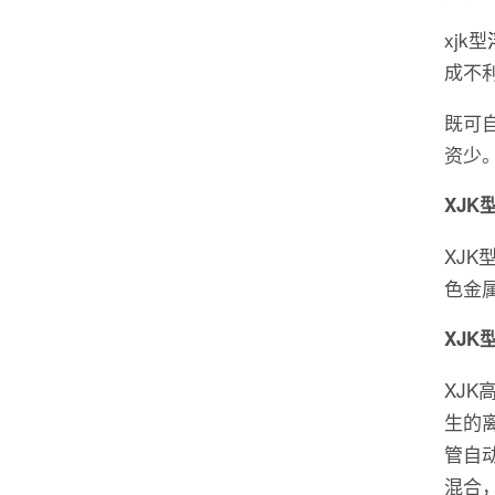
xjk型
成不
既可
资少
XJK
XJ
色金
XJK
XJK
生的
管自
混合