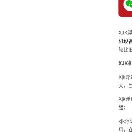
XJ
机设
较比
XJK
Xj
大，
Xj
强；
xj
用，