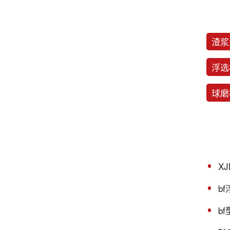
渣浆
浮选
球磨
X
b
b