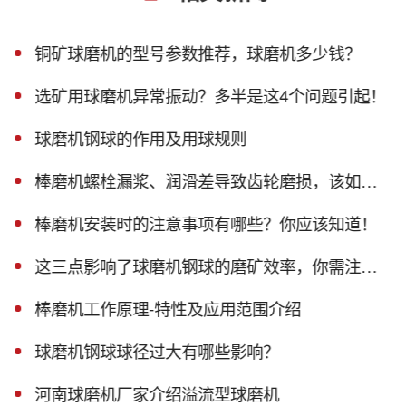
铜矿球磨机的型号参数推荐，球磨机多少钱？
选矿用球磨机异常振动？多半是这4个问题引起！
球磨机钢球的作用及用球规则
棒磨机螺栓漏浆、润滑差导致齿轮磨损，该如何解决？
棒磨机安装时的注意事项有哪些？你应该知道！
这三点影响了球磨机钢球的磨矿效率，你需注意！
棒磨机工作原理-特性及应用范围介绍
球磨机钢球球径过大有哪些影响？
河南球磨机厂家介绍溢流型球磨机