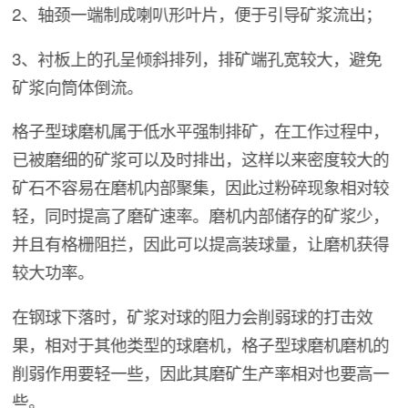
2、轴颈一端制成喇叭形叶片，便于引导矿浆流出；
3、衬板上的孔呈倾斜排列，排矿端孔宽较大，避免
矿浆向筒体倒流。
格子型球磨机属于低水平强制排矿，在工作过程中，
已被磨细的矿浆可以及时排出，这样以来密度较大的
矿石不容易在磨机内部聚集，因此过粉碎现象相对较
轻，同时提高了磨矿速率。磨机内部储存的矿浆少，
并且有格栅阻拦，因此可以提高装球量，让磨机获得
较大功率。
在钢球下落时，矿浆对球的阻力会削弱球的打击效
果，相对于其他类型的球磨机，格子型球磨机磨机的
削弱作用要轻一些，因此其磨矿生产率相对也要高一
些。