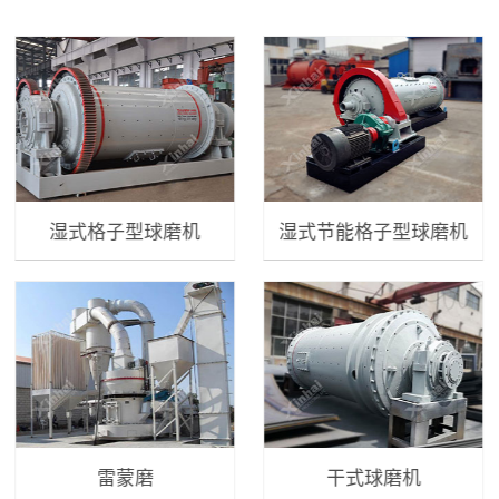
湿式格子型球磨机
湿式节能格子型球磨机
雷蒙磨
干式球磨机