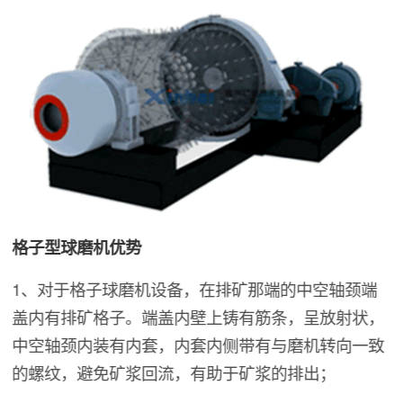
格子型球磨机优势
1、对于格子球磨机设备，在排矿那端的中空轴颈端
盖内有排矿格子。端盖内壁上铸有筋条，呈放射状，
中空轴颈内装有内套，内套内侧带有与磨机转向一致
的螺纹，避免矿浆回流，有助于矿浆的排出；