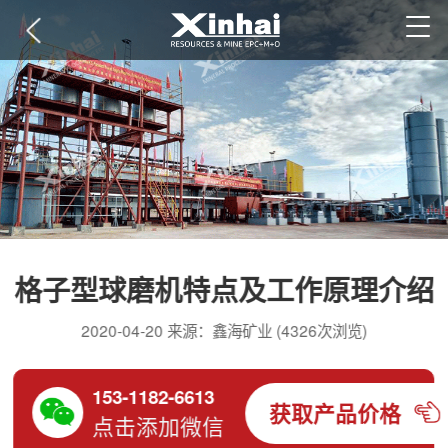
格子型球磨机特点及工作原理介绍
2020-04-20 来源：鑫海矿业 (4326次浏览)
153-1182-6613
获取产品价格
点击添加微信