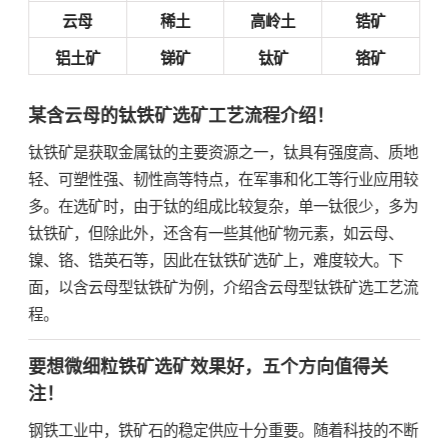
云母
稀土
高岭土
锆矿
铝土矿
锑矿
钛矿
铬矿
某含云母的钛铁矿选矿工艺流程介绍！
钛铁矿是获取金属钛的主要资源之一，钛具有强度高、质地
轻、可塑性强、韧性高等特点，在军事和化工等行业应用较
多。在选矿时，由于钛的组成比较复杂，单一钛很少，多为
钛铁矿，但除此外，还含有一些其他矿物元素，如云母、
镍、铬、锆英石等，因此在钛铁矿选矿上，难度较大。下
面，以含云母型钛铁矿为例，介绍含云母型钛铁矿选工艺流
程。
要想微细粒铁矿选矿效果好，五个方向值得关
注！
钢铁工业中，铁矿石的稳定供应十分重要。随着科技的不断