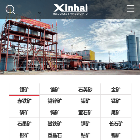
锂矿
镍矿
石英砂
金矿
赤铁矿
铅锌矿
钼矿
锰矿
磷矿
钨矿
萤石矿
尾矿
石墨矿
磁铁矿
铜矿
长石矿
银矿
重晶石
钴矿
锡矿