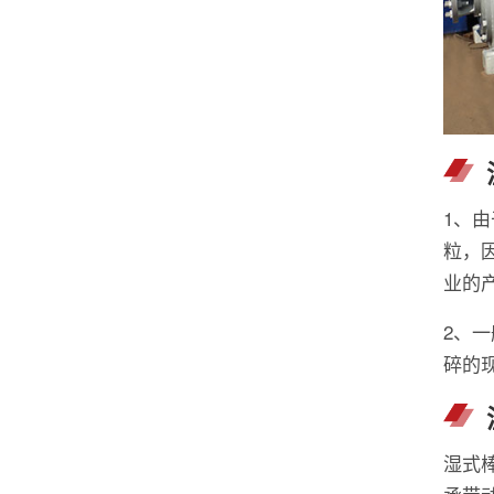
1、
粒，
业的
2、
碎的
湿式