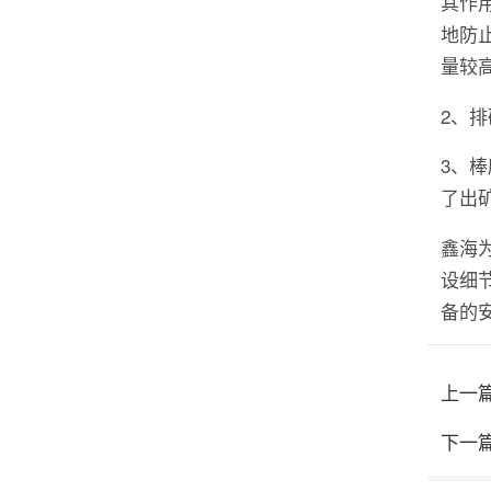
其作
地防
量较
2、
3、
了出
鑫海
设细
备的
上一
下一