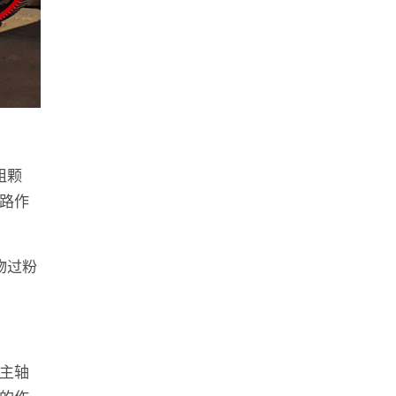
粗颗
路作
物过粉
主轴