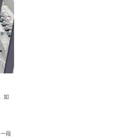
，如
，一段