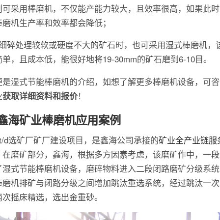
则可采用棒磨机，不仅能产能力较大，且效率很高，如果此时
棒磨机生产率和效率都会降低；
在细碎处理较软或硬度不大的矿石时，也可采用湿式棒磨机，
单，且成本低，能很好地将19-30mm的矿石磨到6-10目。
便是湿式节能棒磨机的介绍，如想了解更多棒磨机设备，可咨
业
！
获取详细资料和报价
鑫海矿业棒磨机应用案例
0t/d选矿厂矿厂建设项目，是鑫海公司承接的
矿业全产业链服
。在磨矿部分，鑫海，根据多方因素考虑，该磨矿作中，一段
了湿式节能棒磨机设备，磨碎物料进入二段闭路磨矿分级系统
棒磨机排矿与闭路分级之间增加跳汰重选系统，经过跳汰一次
两次摇床精选，选出金重砂。