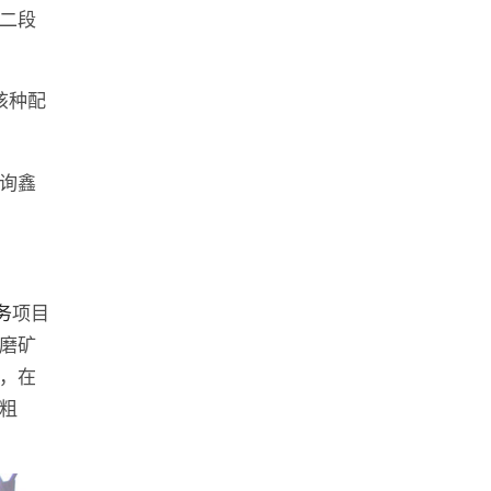
二段
该种配
询鑫
务
项目
磨矿
，在
粗