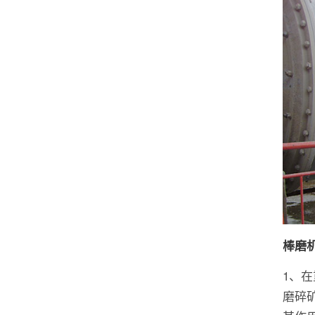
棒磨
1、
磨碎