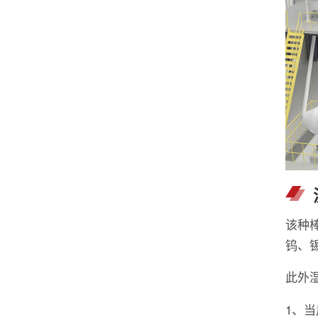
该种
钨、
此外
1、