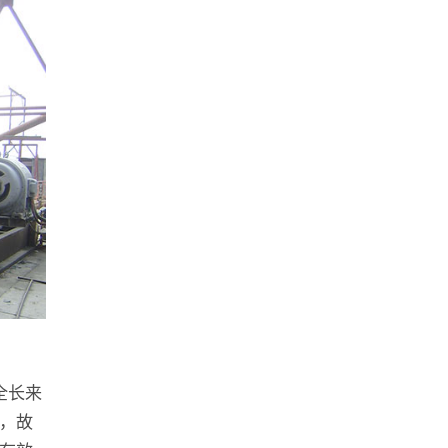
全长来
，故