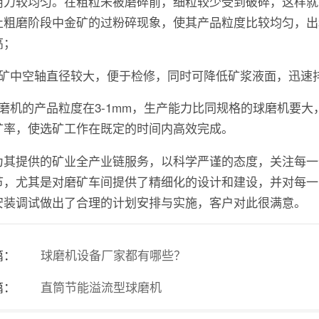
用力较均匀。在粗粒未被磨碎前，细粒较少受到破碎，这样就
止粗磨阶段中金矿的过粉碎现象，使其产品粒度比较均匀，出
高；
排矿中空轴直径较大，便于检修，同时可降低矿浆液面，迅速
棒磨机的产品粒度在3-1mm，生产能力比同规格的球磨机要大
矿率，使选矿工作在既定的时间内高效完成。
为其提供的矿业全产业链服务，以科学严谨的态度，关注每一
节，尤其是对磨矿车间提供了精细化的设计和建设，并对每一
安装调试做出了合理的计划安排与实施，客户对此很满意。
篇：
球磨机设备厂家都有哪些？
篇：
直筒节能溢流型球磨机