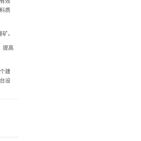
有效
料质
排矿。
，提高
个建
台设