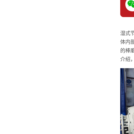
湿式
体内
的棒
介绍