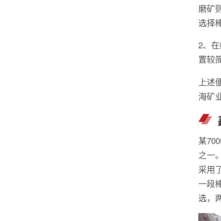
磨矿
选择
2、
置较简
上述
海矿
某70
之一
采用
一段
选，