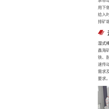
承带
用下
给入
排矿
湿式
鑫海
铁、
速传
需求
要求