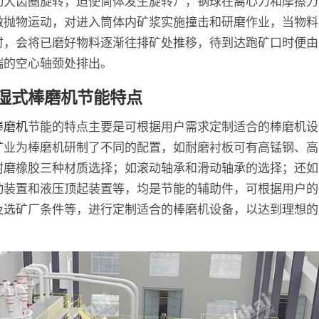
动大齿圈旋转，迫使筒体发生旋转），钢球在离心力和摩擦力
做抛物运动，对进入筒体内矿浆实施撞击和研磨作业，当物料
时，会将已磨好物料逐渐往排矿处推移，待到达跑矿口时便由
端的空心轴颈处排出。
湿式棒磨机节能特点
棒磨机
节能的特点主要是可根据用户需求定制适合的棒磨机设
矿业为棒磨机研制了不同的配置，如耐磨衬板可有高锰钢、高
耐磨橡胶三种材质选择；如滚动轴承和滑动轴承的选择；还如
动装置和液压顶起装置等，均是节能的辅助件，可根据用户的
及选矿厂条件等，进行定制适合的棒磨机设备，以达到理想的
。