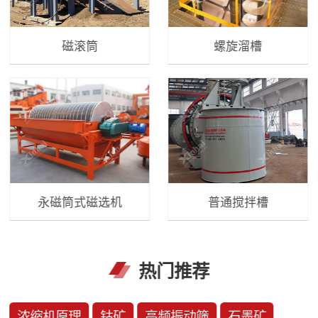
磁滚筒
螺旋溜槽
永磁筒式磁选机
普通搅拌槽
热门推荐
浓缩机原理
钴矿
高频振动筛
石墨矿