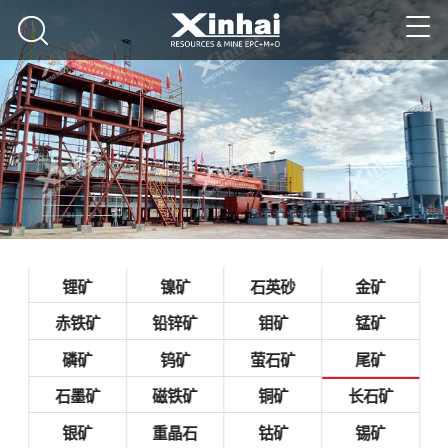
锂矿
镍矿
石英砂
金矿
赤铁矿
铅锌矿
钼矿
锰矿
磷矿
钨矿
萤石矿
尾矿
石墨矿
磁铁矿
铜矿
长石矿
银矿
重晶石
钴矿
锡矿