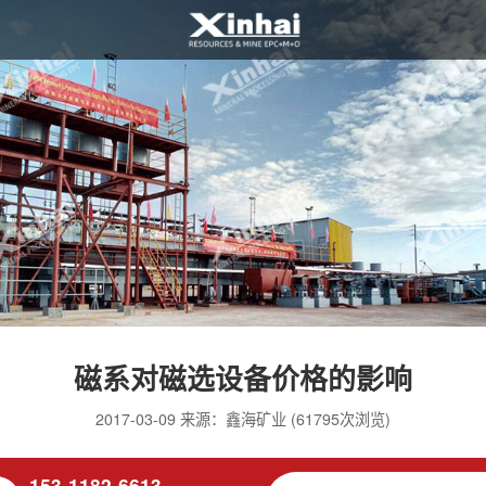
磁系对磁选设备价格的影响
2017-03-09 来源：鑫海矿业 (61795次浏览)
153-1182-6613