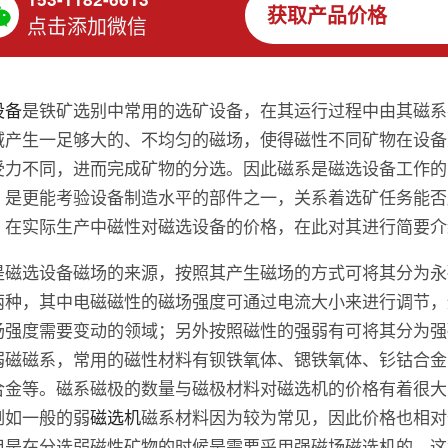
获取产品价格
点击添加微信
设备
是铁矿选别中常用的选矿设备，在其运行过程中由其磁系
域产生一足够大的、不均匀的磁场，使得磁性不同矿物在设备
受力不同，进而完成矿物的分选。因此磁系是磁选设备工作的
，是更能考验设备制造水平的部件之一，关系着选矿任务能否
，在实际生产中磁性对磁选设备的价格，在此对其进行简要介
是磁选设备磁场的来源，按照其产生磁场的方式可将其分为永
两种，其中电磁磁性的磁场强度可通过电流大小来进行调节，
场强度需要变动的领域；另外按照磁性的强弱有可将其分为强
弱磁磁系，常用的磁性材料有钡铁氧体、锶铁氧体、钐钴合金
合金等。磁系磁极的数量与磁极材料对磁选机的价格有着很大
例如一般的弱
磁选机
磁系材料因为较为常见，因此价格也相对
但是在分选弱磁性矿物的时候是需要采用强磁场磁选机的，这