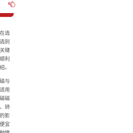
在选
选别
关键
顺利
绍。
磁与
适用
磁磁
、铈
的影
便宜
种情