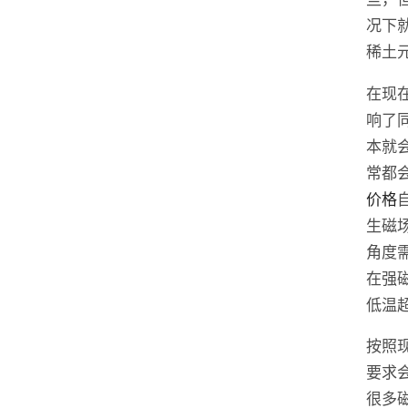
况下
稀土
在现
响了
本就
常都
价格
生磁
角度
在强
低温
按照
要求
很多