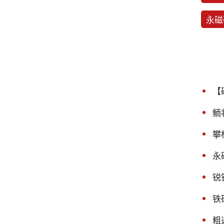
永磁
【
鲕
攀
永
锐
铁
粗