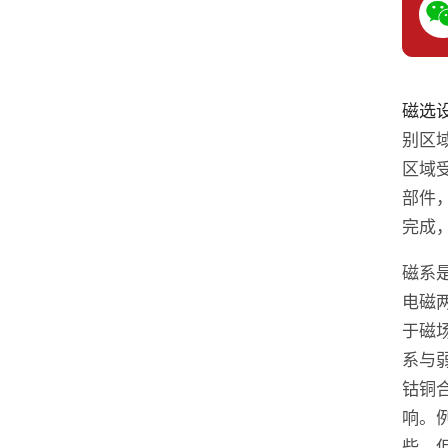
磁选
别区
区域
部件
完成
磁系
电磁
于磁
系与
钴铜
响。
些，