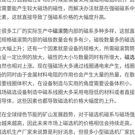
就需要能产生较大磁场的磁性，而解决办法就是在强磁磁系中
元素，这就直接导致了强磁系价格的大幅度升高。
在很多工厂的实际生产中
磁滚筒
内部的磁系多种多样，这就直
同规格磁滚筒内部的磁极数量会有多有少，磁极数量多的磁选
会大幅上升；还有一个因素就是设备的规格大，所需磁滚筒筒
会呈一定比例的放大，磁性的大小与数量同时有所增大，
磁选
自然也相对上涨。现在强磁场大多通过线圈通电来产生，线圈
场的同时由于金属材料电阻的作用也会产生大量的热量，在散
需要线圈体积大，在设备制造与实用的角度需要设备体积小，
磁场磁选设备制造中磁系线圈大多采用电阻低的材料或者直接
超导体，这些因素也都导致磁选机价格大幅度的上升。
现在全球绿色节能的矿山发展趋势，对于磁选机磁系与磁场强
会越来越高，因此未来市场上磁选机的价格相信会持续走高，
磁选机生产厂家来说算是利好消息，但很多小型磁选机厂家抗