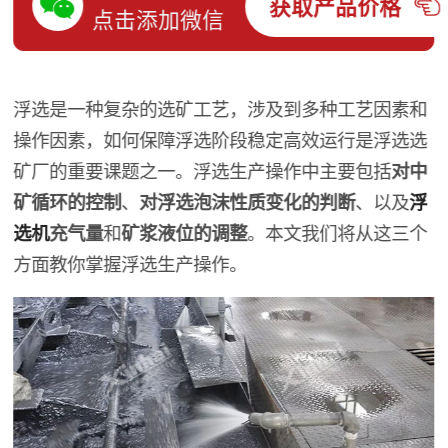
获取产品价格
点击添加微信
浮选是一种复杂的选矿工艺，涉及到多种工艺因素和
操作因素，如何保障浮选阶段稳定高效运行是浮选选
矿厂的重要课题之一。浮选生产操作中主要包括
对中
矿循环的控制
、
对浮选泡沫性质变化的判断
、以及
浮
选机
充气量
和
矿浆液位的调整
。本文我们将从这三个
方面教你掌握浮选生产操作。