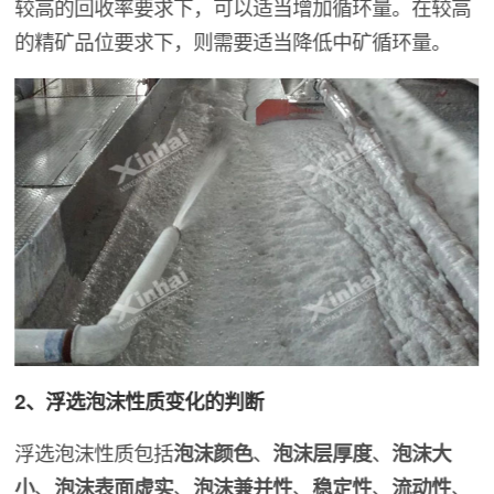
较高的回收率要求下，可以适当增加循环量。在较高
的精矿品位要求下，则需要适当降低中矿循环量。
2、浮选泡沫性质变化的判断
浮选泡沫性质包括
泡沫颜色
、
泡沫层厚度
、
泡沫大
小
、
泡沫表面虚实
、
泡沫兼并性
、
稳定性
、
流动性
、