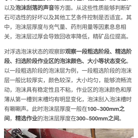
以及
泡沫刮落的声音
等方面。从这些性质能够判断矿
石可选性的好坏以及其他工艺条件控制是否适宜。其
中，泡沫层厚度与充气量、药剂用量等因素息息相
关，泡沫层过厚会导致回收率降低，精矿品位提高。
对浮选泡沫状态的观察即
观察一段粗选阶段、精选阶
段、扫选阶段作业区的泡沫颜色、大小等状态变化
。
以一段粗选阶段的泡沫层为例，一段粗选阶段的泡沫
层一般比较厚实，颜色较深，大小均匀，能够流畅流
动，泡沫具有稳定性且不粘，作业区的泡沫颜色和厚
薄从第一槽到末槽均有明显变化，泡沫刮入泡沫槽时
有唰唰声。此时泡沫层厚度一般在
100~300mm之
间
，
精选作业
的泡沫层厚度在
300~500mm之间
。