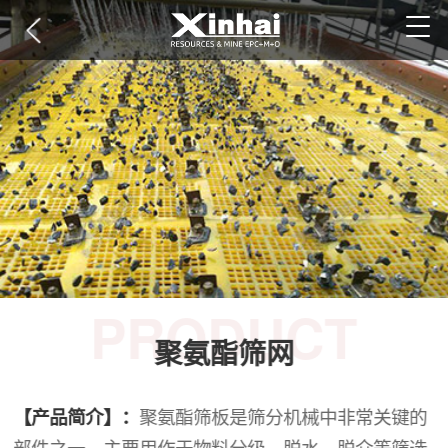
PRODUCT
聚氨酯筛网
【产品简介】：
聚氨酯筛板是筛分机械中非常关键的
部件之一，主要用作于物料分级、脱水、脱介等筛选