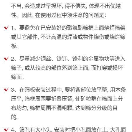
不当, 会造成过早损坏, 得不偿失, 体现不出优越
性。因此, 在使用过程中须注意的问题是：
1、要避免在已安装好的聚氮醋筛框上面烧焊筛架
或其它部件, 不让高温的焊渣或物件烧伤或烧烂筛
板。
2、尽量减少钢丝、铁钉、锋利的金属物块等进入
筛子, 或从较高的部位落到筛上面, 而打穿或损坏
筛面。
3、在筛板安装过程中, 要将各部位放平整, 用木条
压平, 筛框周围要折叠压紧, 使矿粒群在筛面上分
布均匀, 筛框周围不漏粗颗, 达到筛分分级的目
的。
4、筛孔有大小头, 安装时把小孔面放在上, 大孔面