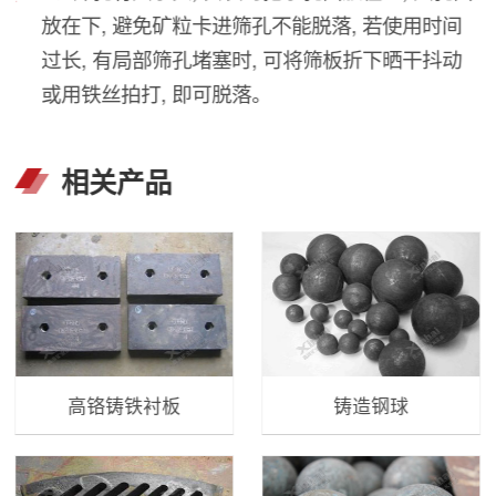
放在下, 避免矿粒卡进筛孔不能脱落, 若使用时间
过长, 有局部筛孔堵塞时, 可将筛板折下晒干抖动
或用铁丝拍打, 即可脱落。
相关产品
高铬铸铁衬板
铸造钢球