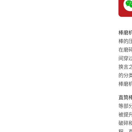
棒磨
棒的
在磨
间穿
换言
的分
棒磨
直筒
等部
被提
破碎
程。