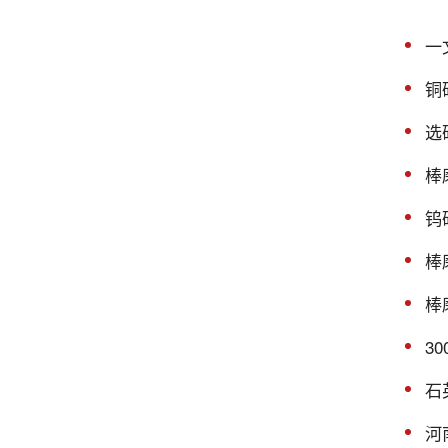
一
铜
选
棒
钨
棒
棒
3
石
河