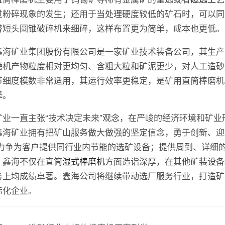
过粉碎现象的发生；还用于当处理硬度较低的矿石时，可以同
替短头圆锥破碎机来细碎，这样布置更为简单，成本也更低。
鑫海矿业集团股份有限公司是一家矿业技术装备公司，其生产
磨机产物粒度相对更均匀、含粗大粒和矿泥更少，对人工造砂
节细度模数非常适用，其运行效率更稳定，是矿用直筒棒磨机
择。
矿业一直主张“技术决定未来”观念，在严峻的经济环境和矿业
鑫海矿业拥有把矿山服务做大做强的坚定信念，勇于创新、迎
 力争为客户提供同行业内节能的选矿设备；提供周到、详细
。鑫海不仅在直筒
湿式棒磨机
方面造诣深厚，在其他矿装设备
务上均成绩卓著。鑫海公司将继续带动选厂服务行业，打造矿
际化企业。