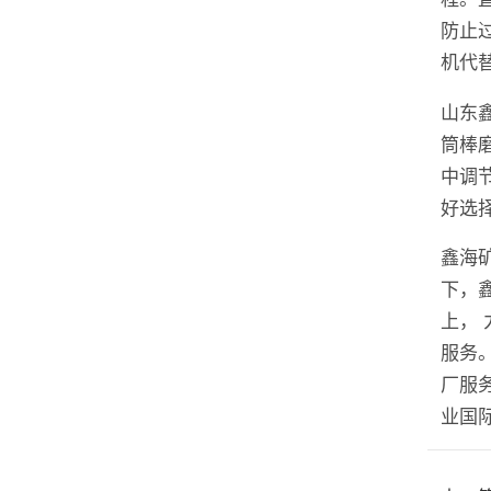
防止
机代
山东
筒棒
中调
好选
鑫海
下，
上，
服务
厂服
业国