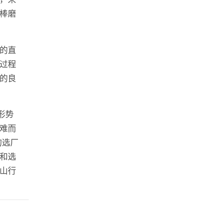
棒磨
的直
过程
的良
形势
难而
的选厂
和选
山行