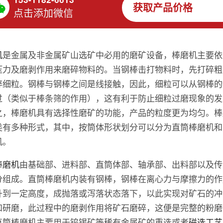
获取产品价格
点击添加微信
机
是金属及非金属矿山选矿中必用的磨矿设备，棒磨机主要依
压力及磨剥作用来磨碎物料的。当钢棒击打物料时，先打碎粗
碎细粒。钢棒与钢棒之间是线接触，因此，细粒可以从钢棒的
过（类似于棒条筛的作用），这有利于防止细粒过磨现象的发
之，棒磨机具有选择性磨矿的功能，产品的粒度更为均匀。棒
类有多种形式，其中，按筒体形状划分可以分为直筒棒磨机和
机。
棒磨机
由基础部、进料部、直筒体部、轴承部、出料部以及传
分组成。直筒棒磨机内装有钢棒，钢棒在离心力与摩擦力的作
升到一定高度，成抛落或泻落状态落下，以此实现对矿石的冲
和研磨，此过程中的磨剥作用将矿石磨碎，这便是完整的粉磨
直筒棒磨机主要用于钨锡矿等稀有金属矿的重选或者
磁选工艺