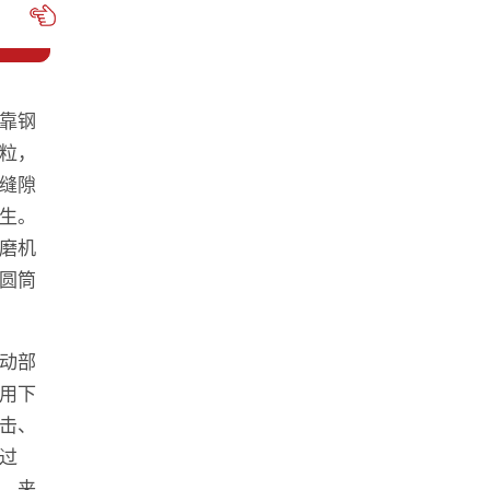
靠钢
粒，
缝隙
生。
磨机
圆筒
动部
用下
击、
过
，来