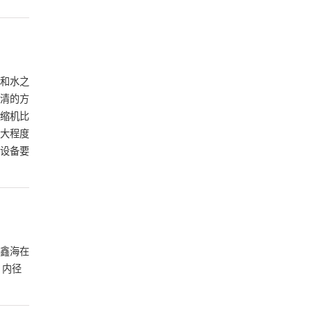
和水之
清的方
缩机
比
大程度
设备要
鑫海在
，内径