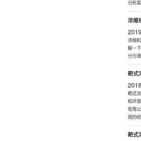
分析其
浓缩
2019
浓缩机
解一下
分为澄
耙式
2018
耙式浓
和环保
有限公
观的经
耙式