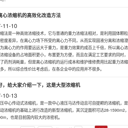
离心浓缩机的高效化改造方法
-11-10
缩法是一种高效浓缩技术，它与普通的重力浓缩法相对，是利用固体颗粒
密度差异，在离心力场下所受的离心力不同，从而实现固液分离和浓缩澄
为离心力的作用要远远大于重力，是重力效果的成百上千倍，所以离心
浓
浓缩设备的占地面积更小，布置更为方便，而且在满足工艺要求的同时，
了药剂消耗量，但是离心浓缩机的运行成本和维护维修费用比起重力浓缩
多，所以综合性价比考虑后，在各企业中的应用并不很多。
好，给大家介绍一下，这是大型浓缩机
-10-13
压中心传动式浓缩机，是一款中心液压马达传动且可自提耙的
浓缩机
，是
动浓缩机的基础上进行改造的新型浓缩机，其沉淀面积可达28-1590m2
00m，也是目前国内较大的浓密机。