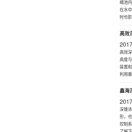
缩池内
在水中
时也影
高效
2017
高效深
高度与
装置和
利用重
鑫海
2017
深锥浓
形，也
控制系
了解下