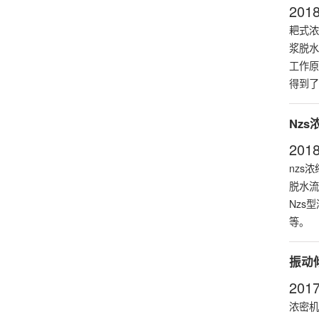
2018
耙式
浓
浆脱水
工作原
得到了
Nz
2018
nzs
浓
脱水流
Nzs
等。
振动
2017
浓密机