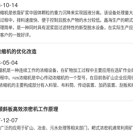
-10-14
缩机
是依靠矿浆中固体颗粒的重力沉降来实现固液分离。该设备处理量大
过程中，排料速度快、便于控制且脱水产物的水分较低。鑫海生产的耙式
理简单，是一种同时具有泥浆层过滤特性的新型脱水设备，在实际生产应
客户的一致好评。
s浓缩机的优化改造
-05-04
缩机
是一种连续工作的浓缩设备，在矿物加工过程中主要应用在选矿作业
程中。nzs浓缩机是中心传动浓缩机的一个型号，在目前各矿山企业应用
型浓缩机的主要构成部分有入料管、布料筒、传动装置、加药装置、刮板和
倾斜板高效浓密机工作原理
-12-07
广泛的应用于矿山、冶金、污水处理等相关部门，耙式
浓密机
通常利用矿