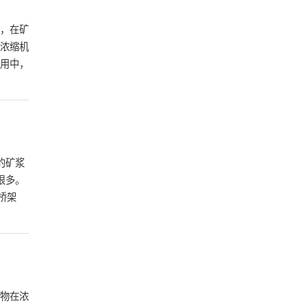
，在矿
浓缩机
用中，
的矿浆
很多。
桥架
物在浓