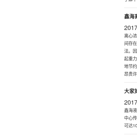
鑫海
2017
离心浓
间存在
法。因
起重力
地节约
昂贵许
大家
2017
鑫海液
中心传
可达1