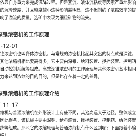
依靠自身重力来完成沉降过程。但是紊流、液体流粘度等因素严重地影响
的沉降速度，并且粒度越小这种影响越明显，这不但制约了浓缩效率的提
响了溢流的质量，选矿中表现为细粒矿物的流失。
深锥浓密机的工作原理
-12-01
锥浓密机也叫膏体浓密机，与常规的
浓密机
比起其突出的特点就是深锥，
其他浓缩机相比要高得多。它主要由深锥、给料装置、搅拌装置、控制箱
自动控制系统等组成。高效深锥浓密机的工作原理与其他浓密机基本相同
力来达到浓缩的目的目的，但是也存在着一定的差异。
深锥浓缩机的工作原理介绍
-11-17
缩机与普通
浓缩机
在外形设计上有些不同，其池高远大于池径，整体成立
因此得名，该机械主要由深锥、给料装置、搅拌装置、控制箱、给药装置
统等组成。那么它的浓缩原理与普通浓缩机有什么区别呢？下面跟着小编
吧！