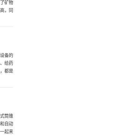
了矿物
高，同
设备的
、给药
，都是
式筒锥
和自动
一起来